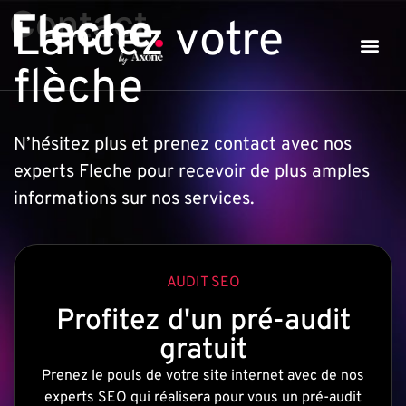
Contact
Lancez votre
flèche
Vous sou
Nos Serv
Nos For
N’hésitez plus et prenez contact avec nos
experts Fleche pour recevoir de plus amples
informations sur nos services.
AUDIT SEO
Profitez d'un pré-audit
gratuit
Prenez le pouls de votre site internet avec de nos
experts SEO qui réalisera pour vous un pré-audit