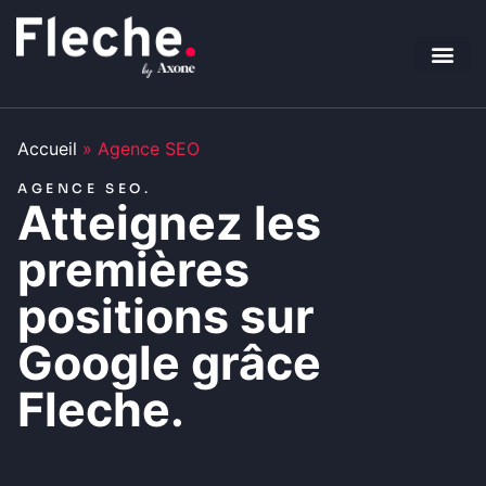
Vous sou
Nos Serv
Nos For
Accueil
»
Agence SEO
AGENCE SEO.
Atteignez les
premières
positions sur
Google
grâce
Fleche.